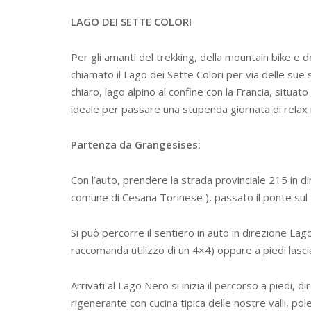
LAGO DEI SETTE COLORI
Per gli amanti del trekking, della mountain bike e 
chiamato il Lago dei Sette Colori per via delle su
chiaro, lago alpino al confine con la Francia, situ
ideale per passare una stupenda giornata di relax in
Partenza da Grangesises:
Con l’auto, prendere la strada provinciale 215 in d
comune di Cesana Torinese ), passato il ponte sul t
Si può percorre il sentiero in auto in direzione Lago
raccomanda utilizzo di un 4×4) oppure a piedi lasci
Arrivati al Lago Nero si inizia il percorso a piedi, d
rigenerante con cucina tipica delle nostre valli, pole