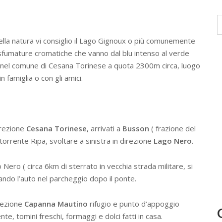
della natura vi consiglio il Lago Gignoux o più comunemente
e sfumature cromatiche che vanno dal blu intenso al verde
ato nel comune di Cesana Torinese a quota 2300m circa, luogo
 famiglia o con gli amici.
irezione
Cesana Torinese
, arrivati a
Busson
( frazione del
orrente Ripa, svoltare a sinistra in direzione
Lago Nero
.
 Nero ( circa 6km di sterrato in vecchia strada militare, si
ando l’auto nel parcheggio dopo il ponte.
irezione
Capanna Mautino
rifugio e punto d’appoggio
nte, tomini freschi, formaggi e dolci fatti in casa.