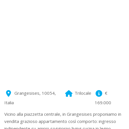
Grangesises
,
10054
,
Trilocale
€
Italia
169.000
Vicino alla piazzetta centrale, in Grangesises proponiamo in
vendita grazioso appartamento così comporto: ingresso
indipendente su ampio soggiorno living cucina in legno