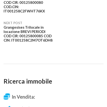
COD CIR: 00125800080
navigation
COD.CIN:
IT001258C2FWHT76KX
NEXT POST
Grangesises Trilocale in
locazione BREVI PERIODI
COD CIR: 00125800085 COD
CIN: IT001258C2M7OT6DH8
Ricerca immobile
In Vendita
: