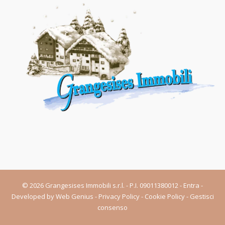
© 2026 Grangesises Immobili s.r.l. - P.I. 09011380012 -
Entra
-
Developed by
Web Genius
-
Privacy Policy
-
Cookie Policy
-
Gestisci
consenso