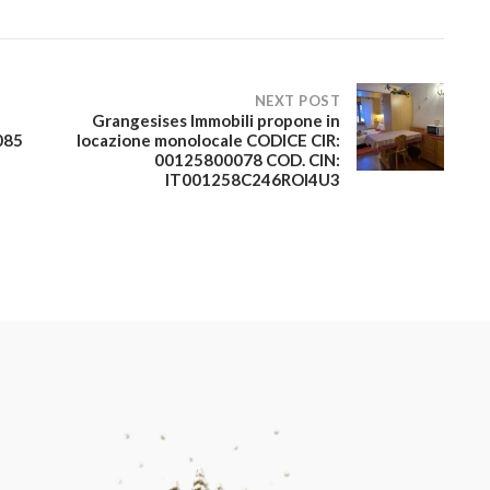
NEXT POST
Grangesises Immobili propone in
085
locazione monolocale CODICE CIR:
00125800078 COD. CIN:
IT001258C246ROI4U3