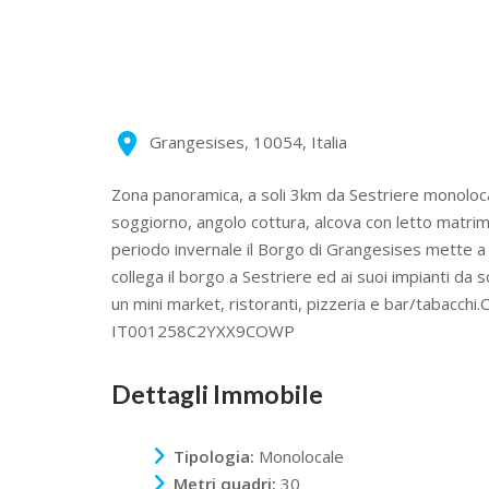
Grangesises
,
10054
,
Italia
Zona panoramica, a soli 3km da Sestriere monoloc
soggiorno, angolo cottura, alcova con letto matrimo
periodo invernale il Borgo di Grangesises mette a
collega il borgo a Sestriere ed ai suoi impianti da 
un mini market, ristoranti, pizzeria e bar/tabac
IT001258C2YXX9COWP
Dettagli Immobile
Tipologia:
Monolocale
Metri quadri:
30