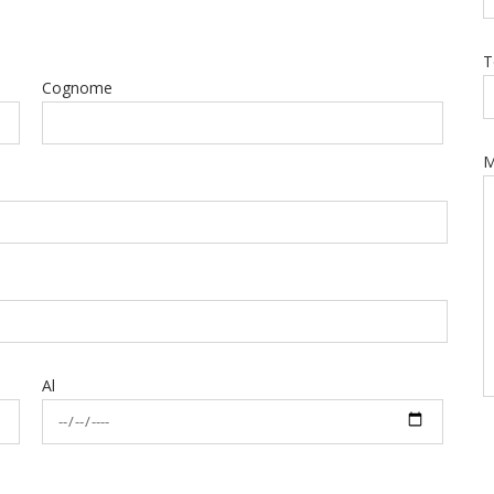
T
Cognome
M
Al