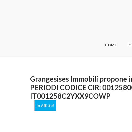
Skip
to
content
HOME
C
Grangesises Immobili propone 
PERIODI CODICE CIR: 0012580
IT001258C2YXX9COWP
In Affitto!