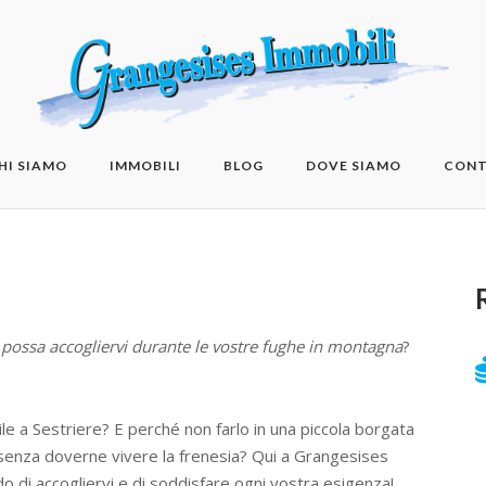
HI SIAMO
IMMOBILI
BLOG
DOVE SIAMO
CONT
he possa accogliervi durante le vostre fughe in montagna
?
ile a Sestriere? E perché non farlo in una piccola borgata
a senza doverne vivere la frenesia? Qui a Grangesises
o di accogliervi e di soddisfare ogni vostra esigenza!